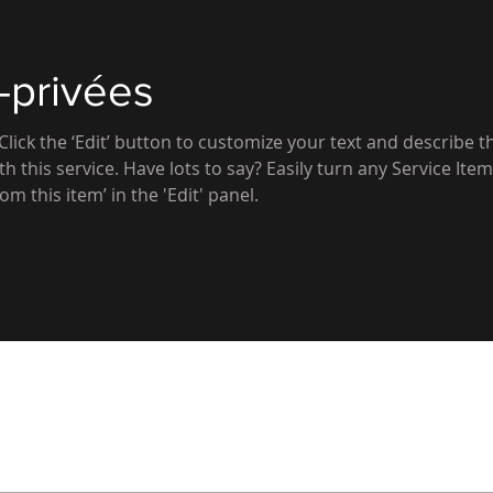
-privées
 Click the ‘Edit’ button to customize your text and describe t
th this service. Have lots to say? Easily turn any Service Item 
om this item’ in the 'Edit' panel.
Guy Desjardins
patinageperfor