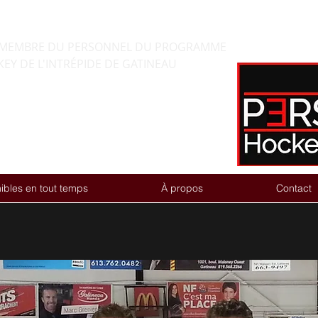
HOCKEY par Guy Desjardins
ET MEMBRE DU PERSONNEL DU PROGRAMME
EY DE L'INTRÉPIDE DE GATINEAU
ibles en tout temps
À propos
Contact