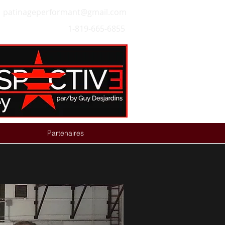
patinageperformant@gmail.com
1-819-665-6855
Partenaires