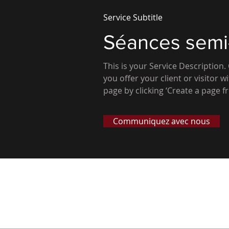
Service Subtitle
Séances semi
This is your Service Description.
you offer your client or visitor wi
page by clicking ‘Create a page fr
Communiquez avec nous
PERSPECTIVE HOCKEY par 