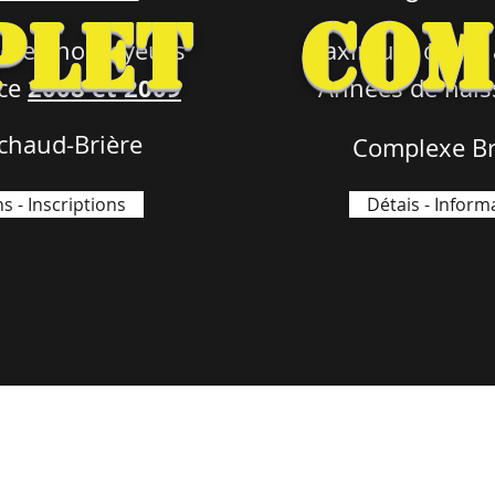
plet
Com
ètes-hockeyeurs
Maximum de 12 a
2008 et 2009
nce
Années de nai
chaud-Brière
Complexe Br
s - Inscriptions
Détais - Informa
Guy Desjardins
patinageperfor