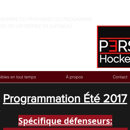
HOCKEY par Guy Desjardins
ET MEMBRE DU PERSONNEL DU PROGRAMME
EY DE L'INTRÉPIDE DE GATINEAU
ibles en tout temps
À propos
Contact
Programmation Été 2017
Spécifique défenseurs: