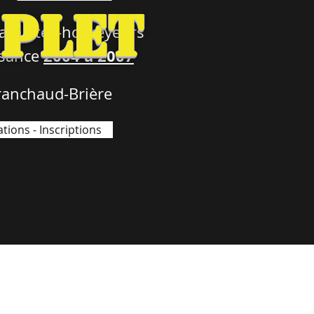
plet
thlètes-hockeyeurs
2004 à 2007
ssance
anchaud-Brière
tions - Inscriptions
mant@gmail.com
1-819-665-6855