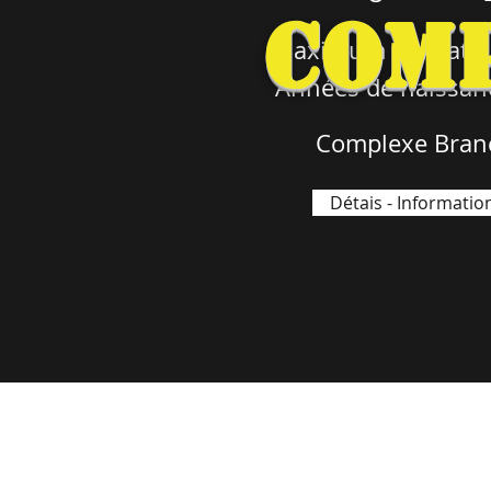
Com
Maximum de 8 athl
Années de naissa
Complexe Bran
Détais - Information
PERSPECTIVE HOCKEY par 