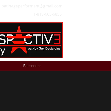
patinageperformant@gmail.com
1-819-665-6855
Partenaires