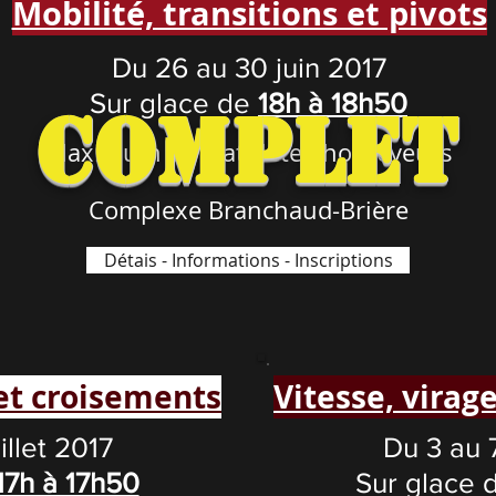
Mobilité, transitions et pivots
Du 26 au 30 juin 2017
Sur glace de
18h à 18h50
Complet
Maximum de 8 athlètes-hockeyeurs
Complexe Branchaud-Brière
Détais - Informations - Inscriptions
 et croisements
Vitesse, virag
illet 2017
Du 3 au 7
17h à 17h50
Sur glace 